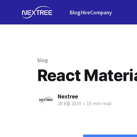
Blog
Hire
Company
blog
React Mater
Nextree
28 8월 2019
•
15 min read