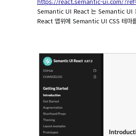
https://react.semantic-ui.com/?re
Semantic UI React 는 Semantic
React 앱위에 Semantic UI CSS